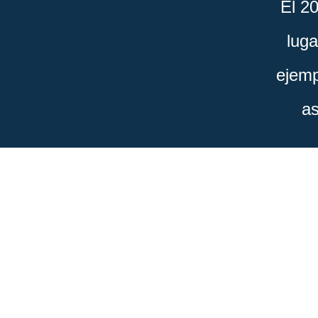
El 2
lug
ejemp
as