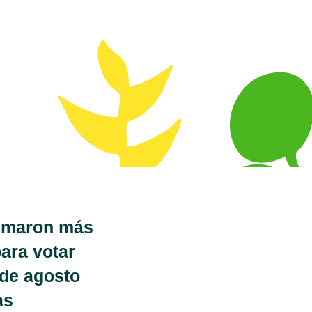
sumaron más
para votar
 de agosto
as